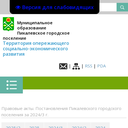
Версия для слабовидящих
Муниципальное
образование
Пикалевское городское
поселение
Территория опережающего
социально-экономического
развития
|
|
RSS
|
PDA
Правовые акты. Постановления Пикалевского городского
поселения за 2024/3 г.
2025/2
2025
2024/3
2024/2
2024