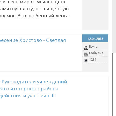
еля весь мир отмечает День
памятную дату, посвященную
космос. Это особенный день -
12.04.2015
ресение Христово - Светлая
ELvira
События
1297
5-Руководители учреждений
Бокситогорского района
йствия и участия в III