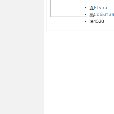
ELvira
Событи
1520