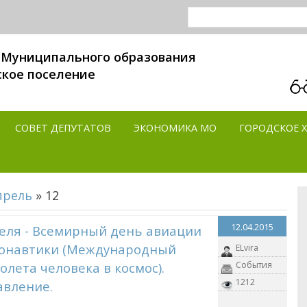
 Муниципального образования
ское поселение
СОВЕТ ДЕПУТАТОВ
ЭКОНОМИКА MO
ГОРОДСКОЕ 
прель
»
12
12.04.2015
еля - Всемирный день авиации
монавтики (Международный
ELvira
олета человека в космос).
События
1212
авление.