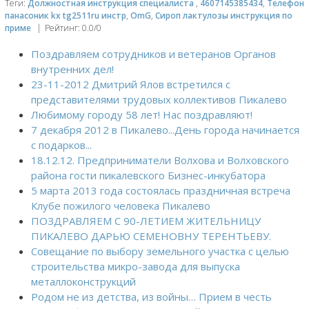
Теги
:
Должностная инструкция специалиста
,
4607145385434
,
Телефон
панасоник kx tg2511ru инстр
,
OmG
,
Сироп лактулозы инструкция по
приме
|
Рейтинг
:
0.0
/
0
Поздравляем сотрудников и ветеранов Органов
внутренних дел!
23-11-2012 Дмитрий Ялов встретился с
представителями трудовых коллективов Пикалево
Любимому городу 58 лет! Нас поздравляют!
7 декабря 2012 в Пикалево...День города начинается
с подарков...
18.12.12. Предприниматели Волхова и Волховского
района гости пикалевского Бизнес-инкубатора
5 марта 2013 года состоялась праздничная встреча
Клубе пожилого человека Пикалево
ПОЗДРАВЛЯЕМ С 90-ЛЕТИЕМ ЖИТЕЛЬНИЦУ
ПИКАЛЕВО ДАРЬЮ СЕМЕНОВНУ ТЕРЕНТЬЕВУ.
Cовещание по выбору земельного участка с целью
строительства микро-завода для выпуска
металлоконструкций
Родом не из детства, из войны… Прием в честь