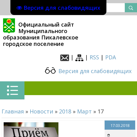
Версия для слабовидящих
Официальный сайт
Муниципального
образования Пикалевское
городское поселение
|
|
RSS
|
PDA
Версия для слабовидящих
Главная
»
Новости
»
2018
»
Март
»
17
17.03.2018