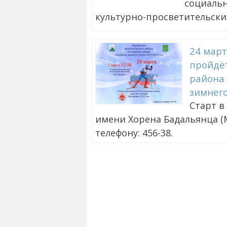
социальн
культурно-просветительских
24 март
пройдёт
района
зимнего
Старт в
имени Хорена Бадальянца (М
телефону: 456-38.