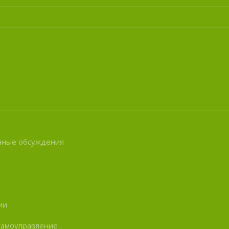
нные обсуждения
ии
самоуправление