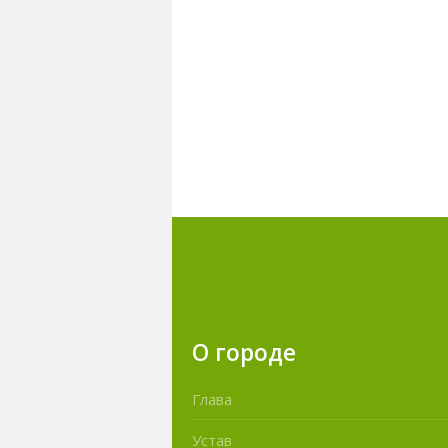
О городе
Глава
Устав