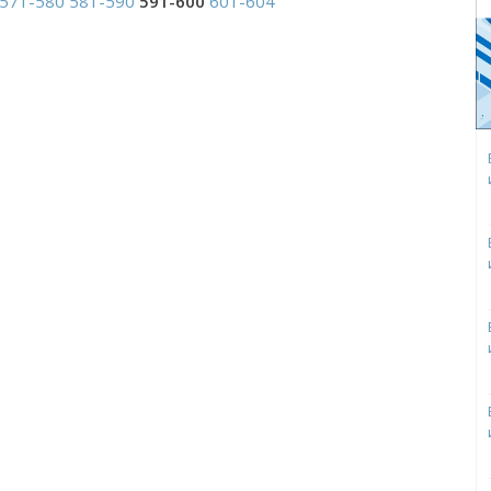
571-580
581-590
591-600
601-604