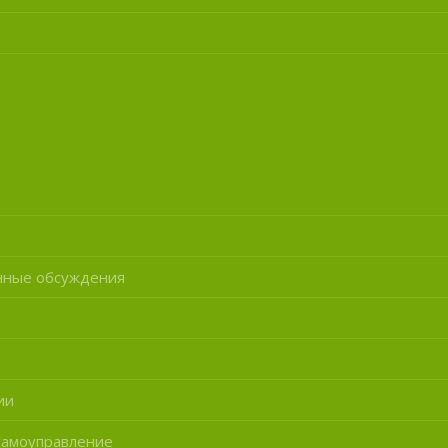
нные обсуждения
ии
самоуправление