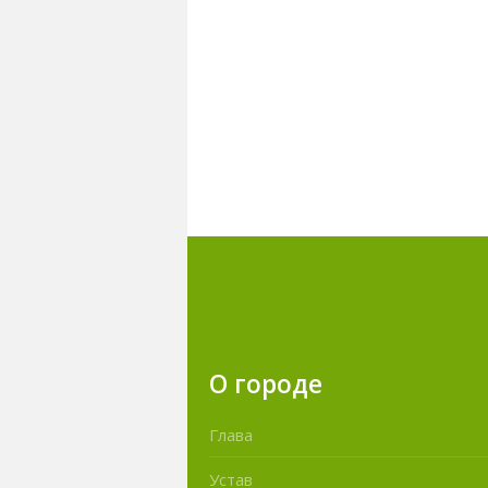
О городе
Глава
Устав