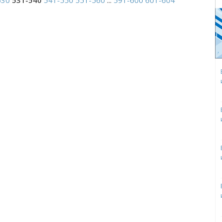
530
531-540
541-550
551-560
...
591-600
601-604