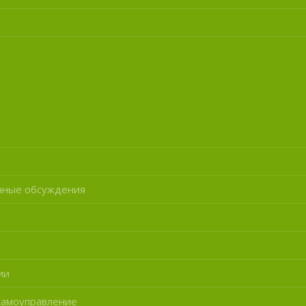
нные обсуждения
ии
самоуправление