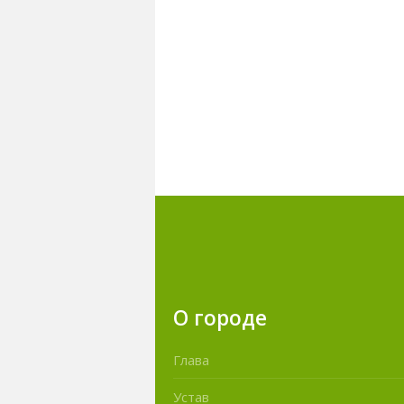
О городе
Глава
Устав