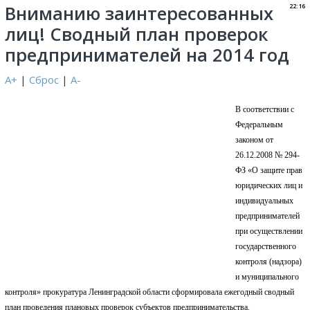
Вниманию заинтересованных
22:16
лиц! Сводный план проверок
предпринимателей на 2014 год
A+
|
Сброс
|
A-
В соответствии с
Федеральным
законом от
26.12.2008 № 294-
ФЗ «О защите прав
юридических лиц и
индивидуальных
предпринимателей
при осуществлении
государственного
контроля (надзора)
и муниципального
контроля» прокуратура Ленинградской области сформировала ежегодный сводный
план проведения плановых проверок субъектов предпринимательства.