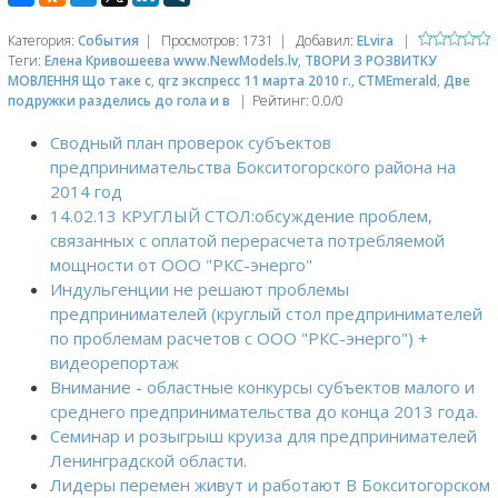
Категория
:
События
|
Просмотров
:
1731
|
Добавил
:
ELvira
|
Теги
:
Елена Кривошеева www.NewModels.lv
,
ТВОРИ З РОЗВИТКУ
МОВЛЕННЯ Що таке с
,
qrz экспресс 11 марта 2010 г.
,
CTMEmerald
,
Две
подружки разделись до гола и в
|
Рейтинг
:
0.0
/
0
Сводный план проверок субъектов
предпринимательства Бокситогорского района на
2014 год
14.02.13 КРУГЛЫЙ СТОЛ:обсуждение проблем,
связанных с оплатой перерасчета потребляемой
мощности от ООО "РКС-энерго"
Индульгенции не решают проблемы
предпринимателей (круглый стол предпринимателей
по проблемам расчетов с ООО "РКС-энерго") +
видеорепортаж
Внимание - областные конкурсы субъектов малого и
среднего предпринимательства до конца 2013 года.
Семинар и розыгрыш круиза для предпринимателей
Ленинградской области.
Лидеры перемен живут и работают В Бокситогорском