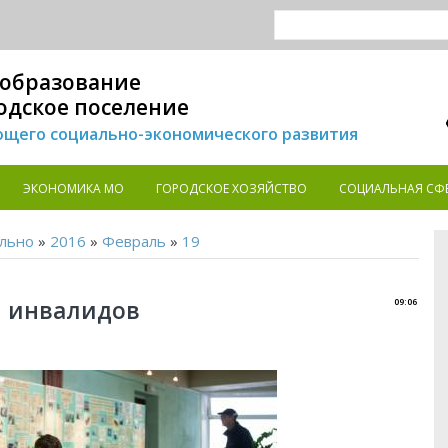
образование
одское поселение
щего социально-экономического развития
ЭКОНОМИКА MO
ГОРОДСКОЕ ХОЗЯЙСТВО
СОЦИАЛЬНАЯ СФ
льно
»
2016
»
Февраль
»
19
я инвалидов
09:06