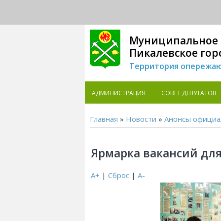
Муниципальное 
Пикалевское гор
Территория опережаю
АДМИНИСТРАЦИЯ
СОВЕТ ДЕПУТАТОВ
Главная
»
Новости
»
Анонсы официа
Ярмарка вакансий дл
A+
|
Сброс
|
A-