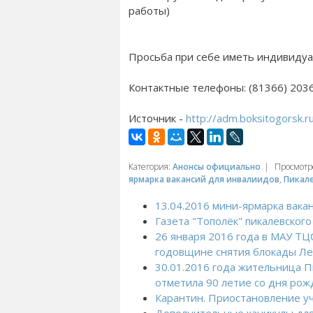
работы)
Просьба при себе иметь индивидуа
Контактные телефоны:
(81366) 203
Источник -
http://adm.boksitogorsk.
Категория
:
Анонсы официально
|
Просмотр
ярмарка вакансий для инвалиидов
,
Пикал
13.04.2016 мини-ярмарка вака
Газета "Тополёк" пикалевского
26 января 2016 года в МАУ Т
годовщине снятия блокады Ле
30.01.2016 года жительница 
отметила 90 летие со дня рож
Карантин. Приостановление у