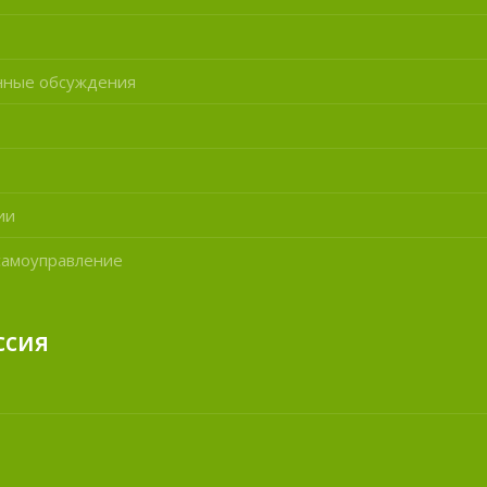
нные обсуждения
ии
самоуправление
ссия