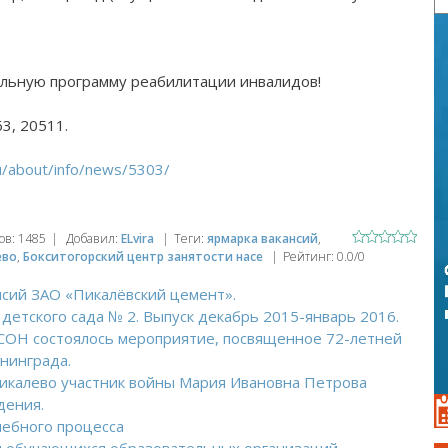
льную программу реабилитации инвалидов!
63
, 20511.
ru/about/info/news/5303/
ов
:
1485
|
Добавил
:
ELvira
|
Теги
:
ярмарка вакансий
,
ево
,
Бокситогорский центр занятости насе
|
Рейтинг
:
0.0
/
0
нсий ЗАО «Пикалёвский цемент».
 детского сада № 2. Выпуск декабрь 2015-январь 2016.
ЦСОН состоялось мероприятие, посвященное 72-летней
нинграда.
Пикалево участник войны Мария Ивановна Петрова
дения.
чебного процесса