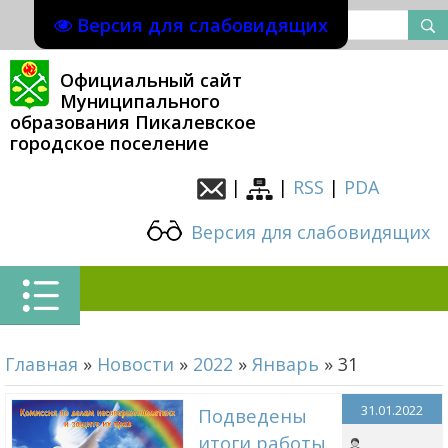
Версия для слабовидящих
Официальный сайт
Муниципального
образования Пикалевское
городское поселение
|
|
RSS
|
PDA
Версия для слабовидящих
Главная
»
Новости
»
2022
»
Январь
»
31
31.01.2022
Подведены
итоги работы