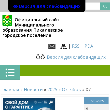
Версия для слабовидящих
Официальный сайт
Муниципального
образования Пикалевское
городское поселение
|
|
RSS
|
PDA
Версия для слабовидящих
Главная
»
Новости
»
2025
»
Октябрь
»
07
07.10.2025