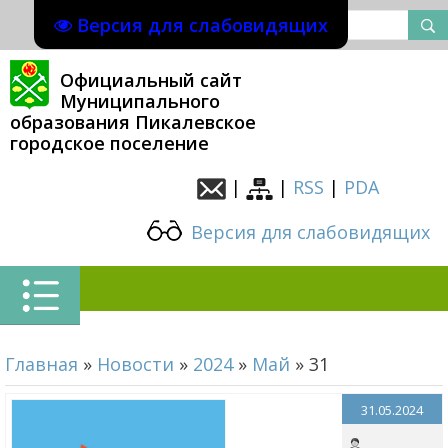
Версия для слабовидящих
Официальный сайт
Муниципального
образования Пикалевское
городское поселение
|
|
RSS
|
PDA
Версия для слабовидящих
Главная
»
Новости
»
2024
»
Май
»
31
31.05.2024