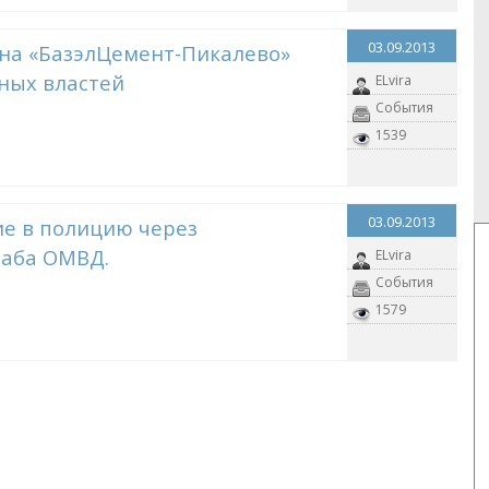
03.09.2013
на «БазэлЦемент-Пикалево»
ных властей
ELvira
События
1539
03.09.2013
е в полицию через
аба ОМВД.
ELvira
События
1579