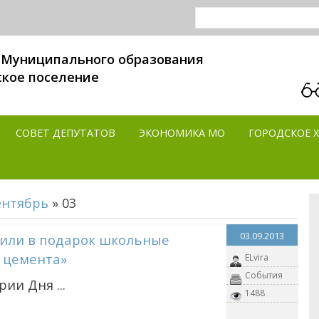
 Муниципального образования
ское поселение
СОВЕТ ДЕПУТАТОВ
ЭКОНОМИКА MO
ГОРОДСКОЕ 
ентябрь
»
03
03.09.2013
чили в подарок школьные
о цемента»
ELvira
События
ии Дня ...
1488