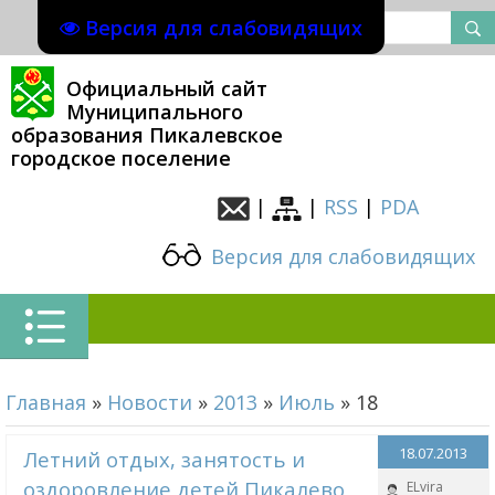
Версия для слабовидящих
Официальный сайт
Муниципального
образования Пикалевское
городское поселение
|
|
RSS
|
PDA
Версия для слабовидящих
Главная
»
Новости
»
2013
»
Июль
»
18
18.07.2013
Летний отдых, занятость и
оздоровление детей Пикалево
ELvira