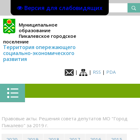
Версия для слабовидящих
Муниципальное
образование
Пикалевское городское
поселение
Территория опережающего
социально-экономического
развития
|
|
RSS
|
PDA
Правовые акты. Решения совета депутатов МО "Город
Пикалево" за 2019 г.
2020
2019
2018
2017
2016
2015