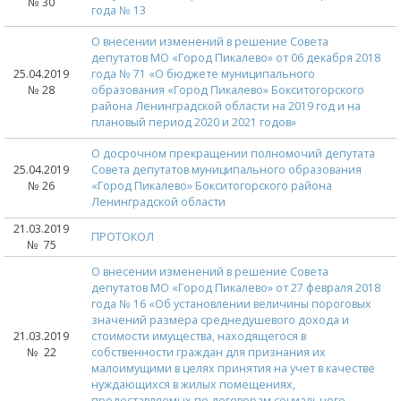
№ 30
года № 13
О внесении изменений в решение Совета
депутатов МО «Город Пикалево» от 06 декабря 2018
25.04.2019
года № 71 «О бюджете муниципального
№ 28
образования «Город Пикалево» Бокситогорского
района Ленинградской области на 2019 год и на
плановый период 2020 и 2021 годов»
О досрочном прекращении полномочий депутата
25.04.2019
Совета депутатов муниципального образования
№ 26
«Город Пикалево» Бокситогорского района
Ленинградской области
21.03.2019
ПРОТОКОЛ
№ 75
О внесении изменений в решение Совета
депутатов МО «Город Пикалево» от 27 февраля 2018
года № 16 «Об установлении величины пороговых
значений размера среднедушевого дохода и
21.03.2019
стоимости имущества, находящегося в
№ 22
собственности граждан для признания их
малоимущими в целях принятия на учет в качестве
нуждающихся в жилых помещениях,
предоставляемых по договорам социального