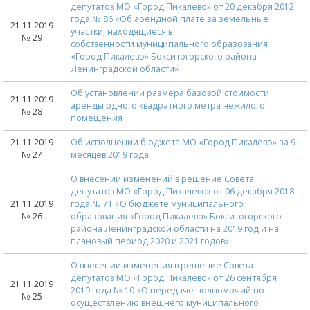
депутатов МО «Город Пикалево» от 20 декабря 2012
года № 86 «Об арендной плате за земельные
21.11.2019
участки, находящиеся в
№ 29
собственности муниципального образования
«Город Пикалево» Бокситогорского района
Ленинградской области»
Об установлении размера базовой стоимости
21.11.2019
аренды одного квадратного метра нежилого
№ 28
помещения
21.11.2019
Об исполнении бюджета МО «Город Пикалево» за 9
№ 27
месяцев 2019 года
О внесении изменений в решение Совета
депутатов МО «Город Пикалево» от 06 декабря 2018
21.11.2019
года № 71 «О бюджете муниципального
№ 26
образования «Город Пикалево» Бокситогорского
района Ленинградской области на 2019 год и на
плановый период 2020 и 2021 годов»
О внесении изменения в решение Совета
депутатов МО «Город Пикалево» от 26 сентября
21.11.2019
2019 года № 10 «О передаче полномочий по
№ 25
осуществлению внешнего муниципального