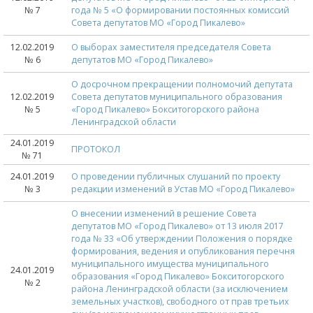
№ 7
года № 5 «О формировании постоянных комиссий
Совета депутатов МО «Город Пикалево»
12.02.2019
О выборах заместителя председателя Совета
№ 6
депутатов МО «Город Пикалево»
О досрочном прекращении полномочий депутата
12.02.2019
Совета депутатов муниципального образования
№ 5
«Город Пикалево» Бокситогорского района
Ленинградской области
24.01.2019
ПРОТОКОЛ
№ 71
24.01.2019
О проведении публичных слушаний по проекту
№ 3
редакции изменений в Устав МО «Город Пикалево»
О внесении изменений в решение Совета
депутатов МО «Город Пикалево» от 13 июля 2017
года № 33 «Об утверждении Положения о порядке
формирования, ведения и опубликования перечня
муниципального имущества муниципального
24.01.2019
образования «Город Пикалево» Бокситогорского
№ 2
района Ленинградской области (за исключением
земельных участков), свободного от прав третьих