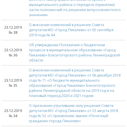
муниципального района о передаче (принятии)
части полномочий по решению вопросов местного
значения»
О внесении изменений в решение Совета
23.12.2019
депутатов МО «Город Пикалево» от 05 сентября
№ 38
2019 года № 64
Об утверждении Положения о бюджетном
23.12.2019
процессе в муниципальном образовании «Город
№ 36
Пикалево» Бокситогорского района Ленинградской
области
О внесении изменений в решение Совета
депутатов МО «Город Пикалево» от 06 декабря 2018
23.12.2019
года № 71 «О бюджете муниципального
№ 35
образования «Город Пикалево» Бокситогорского
района Ленинградской области на 2019 год и на
плановый период 2020 и 2021 годов»
О признании утратившим силу решения Совета
23.12.2019
депутатов МО «Город Пикалево» от 23 августа 2018
№ 34
года № 52 «О присвоении звания «Почетный
гражданин города Пикалево»