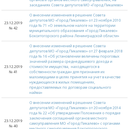
заседаниях Совета депутатов МО «Город Пикалево»
О внесении изменения в решение Совета
депутатов МО «Город Пикалево» от 23 ноября 2010
23.12.2019
года № 71 «О земельном налоге на территории
№ 42
муниципального образования «Город Пикалево»
Бокситогорского района Ленинградской области»
О внесении изменений в решение Совета
депутатов МО «Город Пикалево» от 27 февраля 2018
года № 16 «Об установлении величины пороговых
значений размера среднедушевого дохода и
23.12.2019
стоимости имущества, находящегося в
№ 41
собственности граждан для признания их
малоимущими в целях принятия на учет в качестве
нуждающихся в жилых помещениях,
предоставляемых по договорам социального
найма»
О внесении изменений в решение Совета
депутатов МО «Город Пикалево» от 20 ноября 2014
года № 22 «Об утверждении Положения о порядке
заключения соглашений органов местного
23.12.2019
самоуправления МО «Город Пикалево» с органами
№ 40
местного самоуправления Бокситогорского