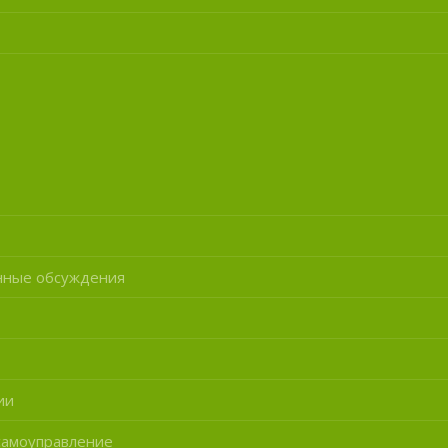
нные обсуждения
ии
самоуправление