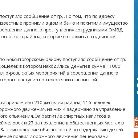
оступило сообщение от гр. Л о том, что по адресу
известные проникли в дом и баню и похитили имущество
совершении данного преступления сотрудниками ОМВД
огорского района, которые сознались в содеянном.
по Бокситогорскому району поступило сообщение от гр.
л кошелек в котором находились деньги в сумме 11000
ивно-розыскных мероприятий в совершении данного
которого поступил протокол явки с повинной.
ти привлечено 210 жителей района, 116 человек
орожного движения, из них 4 задержано за управление
ого опьянения. За распитие спиртных напитков в
0 человек и 27 за появление в общественных местах в
. За неисполнение обязанностей по содержанию детей
ушение правил дорожного движения пешеходами