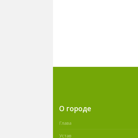
О городе
Глава
Устав