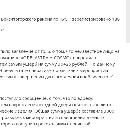
 Бокситогорского района по КУСП зарегистрировано 188
х:
ило заявление от гр. Б. о том, что неизвестное лицо на
томашине «OPEI ASTRA H COSMO» повредило
 тем самым ущерб на сумму 36425 рублей. По данному
 В результате оперативно-розыскных мероприятий
сии в совершении данного деяния изобличен гр. К.
поступило сообщение, о том, что по адресу:
утем повреждения входной двери неизвестное лицо
ические изделия. Общая сумма ущерба составила 3000
о-розыскных мероприятий в совершении данного
оторого поступил протокол явки с повинной.