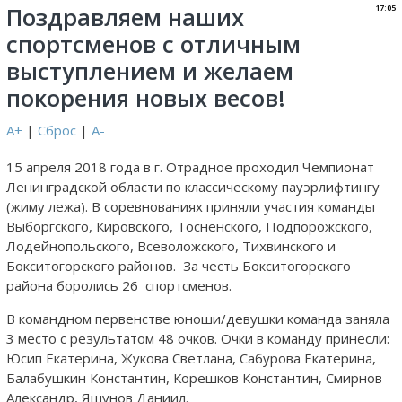
Поздравляем наших
17:05
спортсменов с отличным
выступлением и желаем
покорения новых весов!
A+
|
Сброс
|
A-
15 апреля 2018 года в г. Отрадное проходил Чемпионат
Ленинградской области по классическому пауэрлифтингу
(жиму лежа). В соревнованиях приняли участия команды
Выборгского, Кировского, Тосненского, Подпорожского,
Лодейнопольского, Всеволожского, Тихвинского и
Бокситогорского районов. За честь Бокситогорского
района боролись 26 спортсменов.
В командном первенстве юноши/девушки команда заняла
3 место с результатом 48 очков. Очки в команду принесли:
Юсип Екатерина, Жукова Светлана, Сабурова Екатерина,
Балабушкин Константин, Корешков Константин, Смирнов
Александр, Яшунов Даниил.