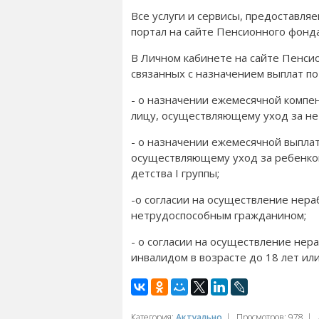
Все услуги и сервисы, предоставл
портал на сайте Пенсионного фонд
В Личном кабинете на сайте Пенси
связанных с назначением выплат по 
- о назначении ежемесячной комп
лицу, осуществляющему уход за н
- о назначении ежемесячной выпл
осуществляющему уход за ребенком
детства I группы;
-о согласии на осуществление нер
нетрудоспособным гражданином;
- о согласии на осуществление не
инвалидом в возрасте до 18 лет или
Категория
:
Актуально
|
Просмотров
:
978
|