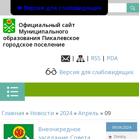
Версия для слабовидящих
Официальный сайт
Муниципального
образования Пикалевское
городское поселение
|
|
RSS
|
PDA
Версия для слабовидящих
Главная
»
Новости
»
2024
»
Апрель
»
09
09.04.2024
Внеочередное
заседание Совета
Dmitry