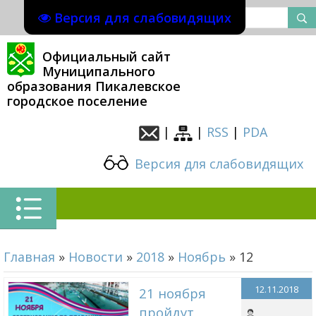
Версия для слабовидящих
Официальный сайт
Муниципального
образования Пикалевское
городское поселение
|
|
RSS
|
PDA
Версия для слабовидящих
Главная
»
Новости
»
2018
»
Ноябрь
»
12
12.11.2018
21 ноября
пройдут