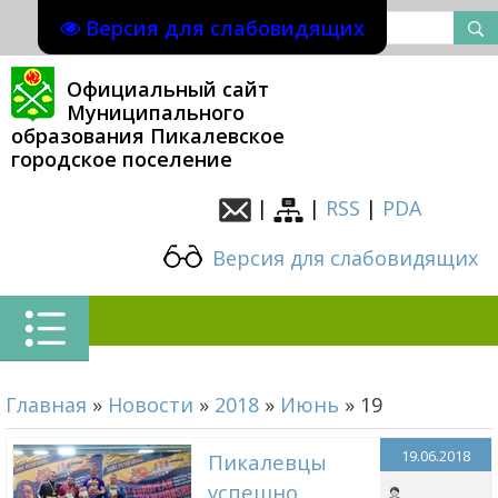
Версия для слабовидящих
Официальный сайт
Муниципального
образования Пикалевское
городское поселение
|
|
RSS
|
PDA
Версия для слабовидящих
Главная
»
Новости
»
2018
»
Июнь
»
19
19.06.2018
Пикалевцы
успешно