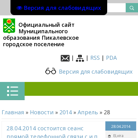
Версия для слабовидящих
Официальный сайт
Муниципального
образования Пикалевское
городское поселение
|
|
RSS
|
PDA
Версия для слабовидящих
Главная
»
Новости
»
2014
»
Апрель
»
28
28.04.2014
28.04.2014 состоится сеанс
прямой телефонной связи с и.п.
ELvira