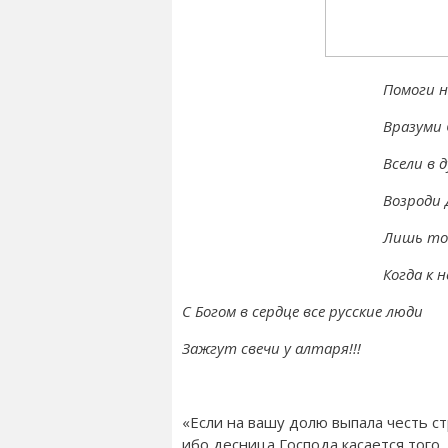
Помоги н
Вразуми 
Всели в 
Возроди 
Лишь то
Когда к 
C Богом в сердце все русские люди
Зажгут свечи у алтаря!!!
«Если на вашу долю выпала честь с
ибо десница Господа касается того,