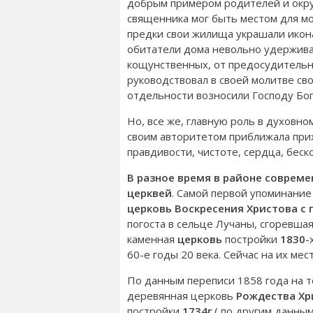
добрым примером родителей и окру
священника мог быть местом для мо
предки свои жилища украшали икона
обитатели дома невольно удерживал
кощунственных, от предосудительны
руководствовал в своей молитве сво
отдельности возносили Господу Бо
Но, все же, главную роль в духовн
своим авторитетом приближала при
правдивости, чистоте, сердца, бес
В разное время в районе соврем
церквей
. Самой первой упоминани
церковь Воскресения Христова с 
погоста в сельце Лучаны, сгоревшая
каменная
церковь
постройки
1830
-
60-е годы 20 века. Сейчас на их ме
По данным переписи 1858 года на 
деревянная церковь
Рождества Хр
постройки
1734г
.( по другим данным