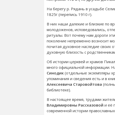
На берегу р. Рядань в усадьбе Сел
1825г (перепись 1910 г).
В них наши далекие и близкие по в
молодоженов, исповедовались, отп
ритуалы. Вот почему нам дороги эт
поколение непременно возносит мол
почитая духовное наследие своих о
духовную близость с родственникам
Об истории церквей и храмов Пика
много официальной информации. На
Синодик
(отдельные экземпляры хр
упоминания и сведения есть и в кни
Алексеевича Старовойтова
(полны
библиотеке).
В настоящее время, трудами жител
Владимировны Рассказовой
и её
современной истории православных