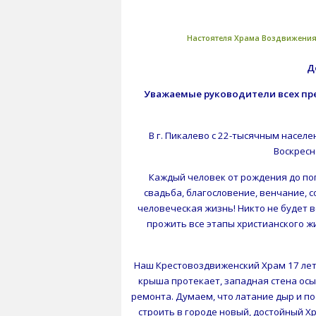
Настоятеля
Храма Воздвижения 
Д
Уважаемые руководители всех пр
В г. Пикалево с 22-тысячным насел
Воскресн
Каждый человек от рождения до по
свадьба, благословение, венчание, 
человеческая жизнь! Никто не будет в
прожить все этапы христианского жи
Наш Крестовоздвиженский Храм 17 лет
крыша протекает, западная стена осы
ремонта. Думаем, что латание дыр и по
строить в городе новый, достойный Хр