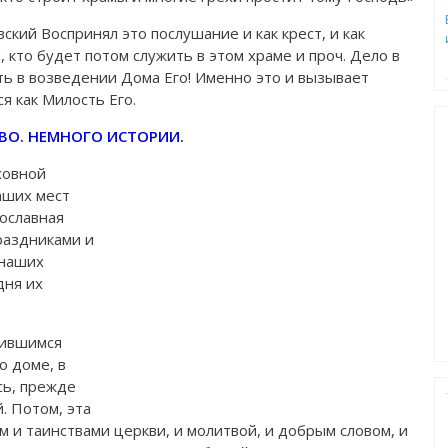
кий Воспринял это послушание и как крест, и как
 кто будет потом служить в этом храме и проч. Дело в
ать в возведении Дома Его! Именно это и вызывает
я как Милость Его.
ВО. НЕМНОГО ИСТОРИИ.
ховной
аших мест
вославная
праздниками и
 наших
дня их
дившимся
о доме, в
сь, прежде
. Потом, эта
ем и таинствами церкви, и молитвой, и добрым словом, и