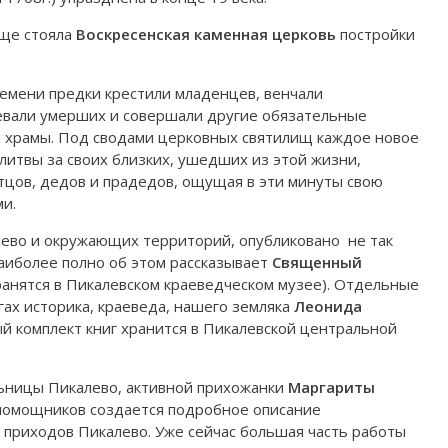
ище стояла
Воскресенская каменная церковь
постройки
ремени предки крестили младенцев, венчали
евали умерших и совершали другие обязательные
и храмы. Под сводами церковных святилищ каждое новое
итвы за своих близких, ушедших из этой жизни,
тцов, дедов и прадедов, ощущая в эти минуты свою
и.
лево и окружающих территорий, опубликовано не так
иболее полно об этом рассказывает
Священный
анятся в Пикалевском краеведческом музее). Отдельные
гах историка, краеведа, нашего земляка
Леонида
й комплект книг хранится в Пикалевской центральной
ьницы Пикалево, активной прихожанки
Маргариты
 помощников создается подробное описание
 приходов Пикалево. Уже сейчас большая часть работы