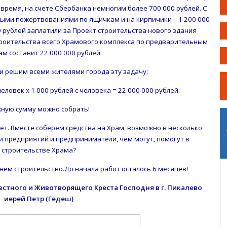
время, на счете Сбербанка немногим более 700 000 рублей. С
ными пожертвованиями по ящичкам и на кирпичики – 1 200 000
00 рублей заплатили за Проект строительства нового здания
роительства всего Храмового комплекса по предварительным
ам составит 22 000 000 рублей.
 решим всеми жителями города эту задачу:
еловек х 1 000 рублей с человека = 22 000 000 рублей.
ную сумму можно собрать!
ожет. Вместе соберем средства на Храм, возможно в несколько
и предприятий и предприниматели, чем могут, помогут в
строительстве Храма?
ачнем строительство.До начала работ осталось 6 месяцев!
стного и Животворящего Креста Господня в г. Пикалево
иерей Петр (Гедеш)