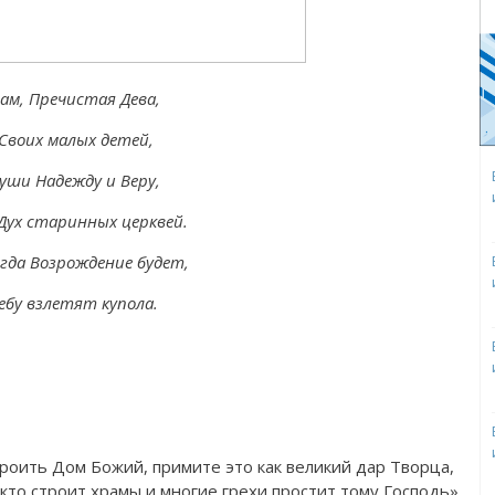
ам, Пречистая Дева,
Своих малых детей,
души Надежду и Веру,
Дух старинных церквей.
гда Возрождение будет,
небу взлетят купола.
троить Дом Божий, примите это как великий дар Творца,
 кто строит храмы и многие грехи простит тому Господь»