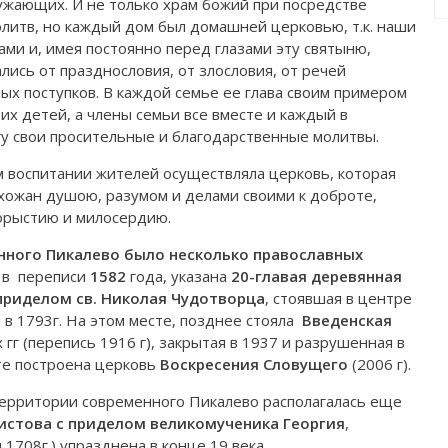
жающих. И не только храм божий при посредстве
литв, но каждый дом был домашней церковью, т.к. наши
ми и, имея постоянно перед глазами эту святыню,
ись от празднословия, от злословия, от речей
х поступков. В каждой семье ее глава своим примером
их детей, а члены семьи все вместе и каждый в
гу свои просительные и благодарственные молитвы.
ом воспитании жителей осуществляла церковь, которая
хожан душою, разумом и делами своими к доброте,
корыстию и милосердию.
енного Пикалево было несколько православных
е в переписи
1582
года, указана
20-главая деревянная
приделом св. Николая Чудотворца
, стоявшая в центре
 в 1793г. На этом месте, позднее стояла
Введенская
х гг (перепись 1916 г), закрытая в 1937 и разрушенная в
сте построена церковь
Воскресения Словущего
(2006 г).
территории современного Пикалево располагалась еще
истова с приделом великомученика Георгия
,
 1708г.) упразднена в конце 19 века.