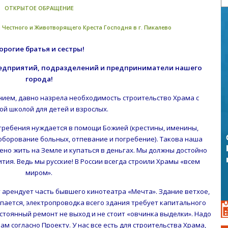
ОТКРЫТОЕ ОБРАЩЕНИЕ
Честного и Животворящего Креста Господня в г. Пикалево
орогие братья и сестры!
едприятий, подразделений и предприниматели нашего
города!
ением, давно назрела необходимость строительство Храма с
ой школой для детей и взрослых.
гребения нуждается в помощи Божией (крестины, именины,
соборование больных, отпевание и погребение). Такова наша
ено жить на Земле и купаться в деньгах. Мы должны достойно
тия. Ведь мы русские! В России всегда строили Храмы «всем
миром».
 арендует часть бывшего кинотеатра «Мечта». Здание ветхое,
пается, электропроводка всего здания требует капитального
стоянный ремонт не выход и не стоит «овчинка выделки». Надо
ам согласно Проекту. У нас все есть для строительства Храма,