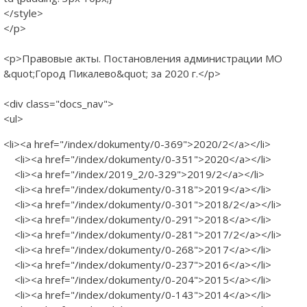
</style>
</p>
<p>Правовые акты. Постановления администрации МО
&quot;Город Пикалево&quot; за 2020 г.</p>
<div class="docs_nav">
<ul>
<li><a href="/index/dokumenty/0-369">2020/2</a></li>
<li><a href="/index/dokumenty/0-351">2020</a></li>
<li><a href="/index/2019_2/0-329">2019/2</a></li>
<li><a href="/index/dokumenty/0-318">2019</a></li>
<li><a href="/index/dokumenty/0-301">2018/2</a></li>
<li><a href="/index/dokumenty/0-291">2018</a></li>
<li><a href="/index/dokumenty/0-281">2017/2</a></li>
<li><a href="/index/dokumenty/0-268">2017</a></li>
<li><a href="/index/dokumenty/0-237">2016</a></li>
<li><a href="/index/dokumenty/0-204">2015</a></li>
<li><a href="/index/dokumenty/0-143">2014</a></li>