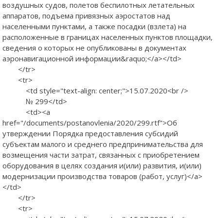
воздушных судов, полетов беспилотных летательных
аппаратов, подъема привязных аэростатов над
населенными пунктами, а также посадки (взлета) на
расположенные в границах населенных пунктов площадки,
сведения о которых не опубликованы в документах
аэронавигационной информации&raquo;</a></td>
</tr>
<tr>
<td style="text-align: center;">15.07.2020<br />
№ 299</td>
<td><a
href="/documents/postanovlenia/2020/299.rtf">Об
утверждении Порядка предоставления субсидий
субъектам малого и среднего предпринимательства для
возмещения части затрат, связанных с приобретением
оборудования в целях создания и(или) развития, и(или)
модернизации производства товаров (работ, услуг)</a>
</td>
</tr>
<tr>