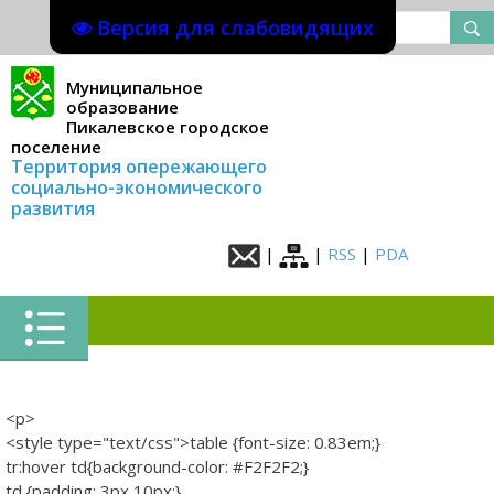
Версия для слабовидящих
Муниципальное
образование
Пикалевское городское
поселение
Территория опережающего
социально-экономического
развития
|
|
RSS
|
PDA
<p>
<style type="text/css">table {font-size: 0.83em;}
tr:hover td{background-color: #F2F2F2;}
td {padding: 3px 10px;}