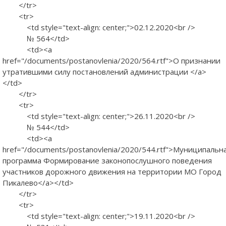
</tr>
<tr>
<td style="text-align: center;">02.12.2020<br />
№ 564</td>
<td><a
href="/documents/postanovlenia/2020/564.rtf">О признании
утратившими силу постановлений администрации </a>
</td>
</tr>
<tr>
<td style="text-align: center;">26.11.2020<br />
№ 544</td>
<td><a
href="/documents/postanovlenia/2020/544.rtf">Муниципальн
программа Формирование законопослушного поведения
участников дорожного движения на территории МО Город
Пикалево</a></td>
</tr>
<tr>
<td style="text-align: center;">19.11.2020<br />