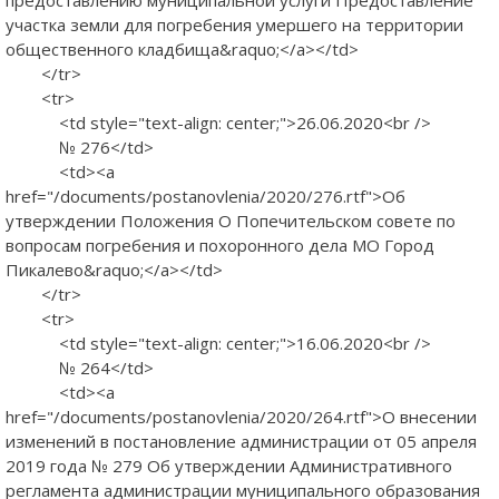
участка земли для погребения умершего на территории
общественного кладбища&raquo;</a></td>
</tr>
<tr>
<td style="text-align: center;">26.06.2020<br />
№ 276</td>
<td><a
href="/documents/postanovlenia/2020/276.rtf">Об
утверждении Положения О Попечительском совете по
вопросам погребения и похоронного дела МО Город
Пикалево&raquo;</a></td>
</tr>
<tr>
<td style="text-align: center;">16.06.2020<br />
№ 264</td>
<td><a
href="/documents/postanovlenia/2020/264.rtf">О внесении
изменений в постановление администрации от 05 апреля
2019 года № 279 Об утверждении Административного
регламента администрации муниципального образования