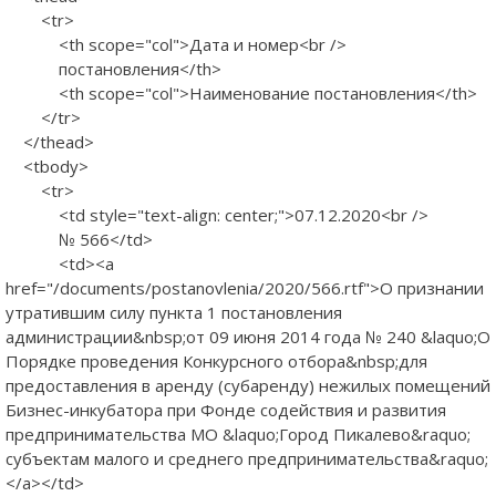
<tr>
<th scope="col">Дата и номер<br />
постановления</th>
<th scope="col">Наименование постановления</th>
</tr>
</thead>
<tbody>
<tr>
<td style="text-align: center;">07.12.2020<br />
№ 566</td>
<td><a
href="/documents/postanovlenia/2020/566.rtf">О признании
утратившим силу пункта 1 постановления
администрации&nbsp;от 09 июня 2014 года № 240 &laquo;О
Порядке проведения Конкурсного отбора&nbsp;для
предоставления в аренду (субаренду) нежилых помещений
Бизнес-инкубатора при Фонде содействия и развития
предпринимательства МО &laquo;Город Пикалево&raquo;
субъектам малого и среднего предпринимательства&raquo;
</a></td>