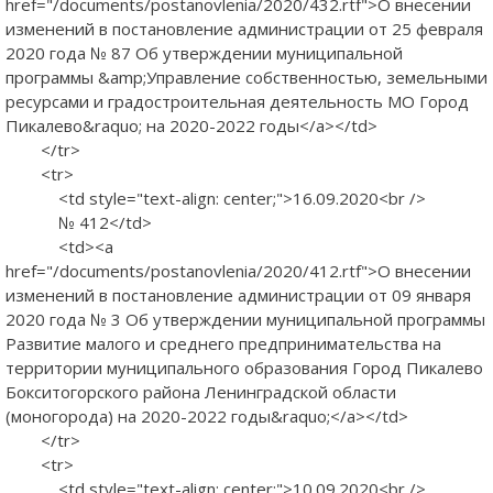
href="/documents/postanovlenia/2020/432.rtf">О внесении
изменений в постановление администрации от 25 февраля
2020 года № 87 Об утверждении муниципальной
программы &amp;Управление собственностью, земельными
ресурсами и градостроительная деятельность МО Город
Пикалево&raquo; на 2020-2022 годы</a></td>
</tr>
<tr>
<td style="text-align: center;">16.09.2020<br />
№ 412</td>
<td><a
href="/documents/postanovlenia/2020/412.rtf">О внесении
изменений в постановление администрации от 09 января
2020 года № 3 Об утверждении муниципальной программы
Развитие малого и среднего предпринимательства на
территории муниципального образования Город Пикалево
Бокситогорского района Ленинградской области
(моногорода) на 2020-2022 годы&raquo;</a></td>
</tr>
<tr>
<td style="text-align: center;">10.09.2020<br />