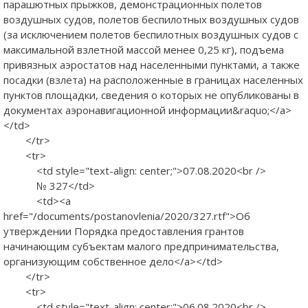
парашютных прыжков, демонстрационных полетов
воздушных судов, полетов беспилотных воздушных судов
(за исключением полетов беспилотных воздушных судов с
максимальной взлетной массой менее 0,25 кг), подъема
привязных аэростатов над населенными пунктами, а также
посадки (взлета) на расположенные в границах населенных
пунктов площадки, сведения о которых не опубликованы в
документах аэронавигационной информации&raquo;</a>
</td>
</tr>
<tr>
<td style="text-align: center;">07.08.2020<br />
№ 327</td>
<td><a
href="/documents/postanovlenia/2020/327.rtf">Об
утверждении Порядка предоставления грантов
начинающим субъектам малого предпринимательства,
организующим собственное дело</a></td>
</tr>
<tr>
<td style="text-align: center;">06.08.2020<br />