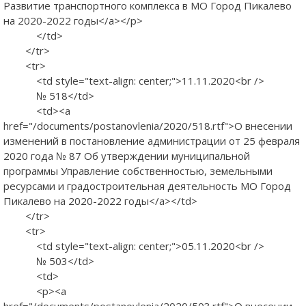
Развитие транспортного комплекса в МО Город Пикалево
на 2020-2022 годы</a></p>
</td>
</tr>
<tr>
<td style="text-align: center;">11.11.2020<br />
№ 518</td>
<td><a
href="/documents/postanovlenia/2020/518.rtf">О внесении
изменений в постановление администрации от 25 февраля
2020 года № 87 Об утверждении муниципальной
программы Управление собственностью, земельными
ресурсами и градостроительная деятельность МО Город
Пикалево на 2020-2022 годы</a></td>
</tr>
<tr>
<td style="text-align: center;">05.11.2020<br />
№ 503</td>
<td>
<p><a
href="/documents/postanovlenia/2020/503.rtf">О внесении