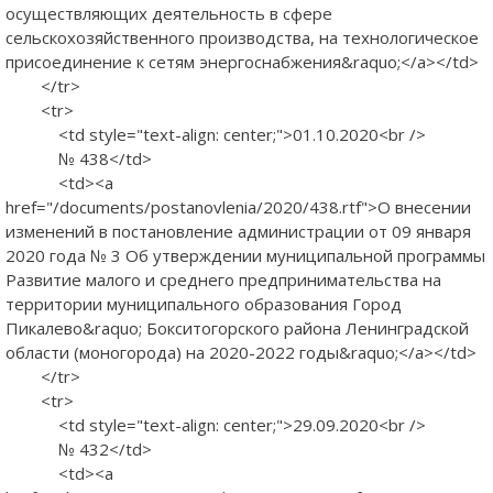
осуществляющих деятельность в сфере
сельскохозяйственного производства, на технологическое
присоединение к сетям энергоснабжения&raquo;</a></td>
</tr>
<tr>
<td style="text-align: center;">01.10.2020<br />
№ 438</td>
<td><a
href="/documents/postanovlenia/2020/438.rtf">О внесении
изменений в постановление администрации от 09 января
2020 года № 3 Об утверждении муниципальной программы
Развитие малого и среднего предпринимательства на
территории муниципального образования Город
Пикалево&raquo; Бокситогорского района Ленинградской
области (моногорода) на 2020-2022 годы&raquo;</a></td>
</tr>
<tr>
<td style="text-align: center;">29.09.2020<br />
№ 432</td>
<td><a