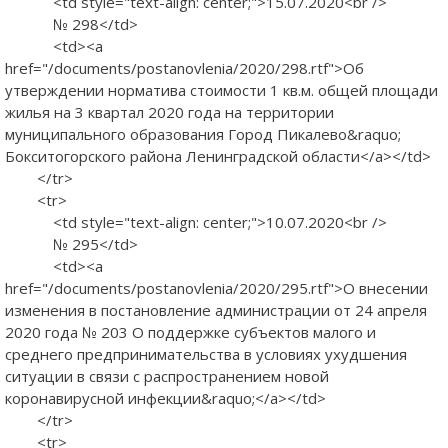
<td style="text-align: center;">15.07.2020<br />
№ 298</td>
<td><a
href="/documents/postanovlenia/2020/298.rtf">Об
утверждении норматива стоимости 1 кв.м. общей площади
жилья на 3 квартал 2020 года на территории
муниципального образования Город Пикалево&raquo;
Бокситогорского района Ленинградской области</a></td>
</tr>
<tr>
<td style="text-align: center;">10.07.2020<br />
№ 295</td>
<td><a
href="/documents/postanovlenia/2020/295.rtf">О внесении
изменения в постановление администрации от 24 апреля
2020 года № 203 О поддержке субъектов малого и
среднего предпринимательства в условиях ухудшения
ситуации в связи с распространением новой
коронавирусной инфекции&raquo;</a></td>
</tr>
<tr>