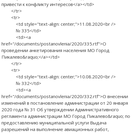
привести к конфликту интересов</a></td>
</tr>
<tr>
<td style="text-align: center;">11.08.2020<br />
№ 335</td>
<td><a
href="/documents/postanovlenia/2020/335.rtf">О
проведении анкетирования населения МО Город
Пикалево&raquo;</a></td>
</tr>
<tr>
<td style="text-align: center;">10.08.2020<br />
№ 332</td>
<td><a
href="/documents/postanovlenia/2020/332.rtf">О внесении
изменений в постановление администрации от 20 января
2020 года № 31 Об утверждении Административного
регламента администрации МО Город Пикалево&raquo; по
предоставлению муниципальной услуги Выдача
разрешений на выполнение авиационных работ,