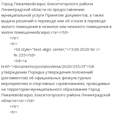
Город Пикалево&raquo; Бокситогорского района
Ленинградской области по предоставлению
муниципальной услуги Принятие документов, а также
выдача решений о переводе или об отказе в переводе
жилого помещения в нежилое или нежилого помещения в
жилое помещение&raquo;</a></td>
</tr>
<tr>
<td style="text-align: center;">15.06.2020<br />
№ 255</td>
<td><a
href="/documents/postanovlenia/2020/255.rtf">Об
утверждении Порядка утверждения положений
(регламентов) об официальных физкультурных
мероприятиях и спортивных соревнованиях, проводимых
на территории муниципального образования Город
Пикалево&raquo; Бокситогорского района Ленинградской
области</a></td>
</tr>
<tr>