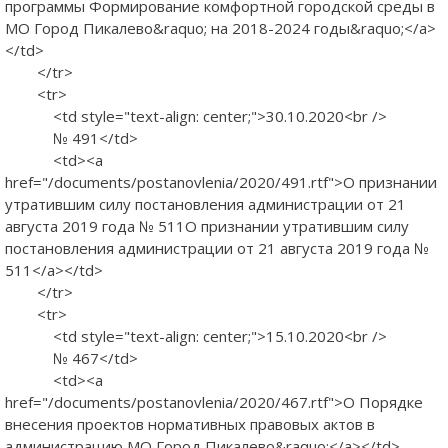
программы Формирование комфортной городской среды в
МО Город Пикалево&raquo; на 2018-2024 годы&raquo;</a>
</td>
</tr>
<tr>
<td style="text-align: center;">30.10.2020<br />
№ 491</td>
<td><a
href="/documents/postanovlenia/2020/491.rtf">О признании
утратившим силу постановления администрации от 21
августа 2019 года № 511О признании утратившим силу
постановления администрации от 21 августа 2019 года №
511</a></td>
</tr>
<tr>
<td style="text-align: center;">15.10.2020<br />
№ 467</td>
<td><a
href="/documents/postanovlenia/2020/467.rtf">О Порядке
внесения проектов нормативных правовых актов в
администрацию МО Город Пикалево&raquo;</a></td>