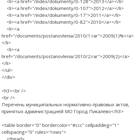
<li><a href="/index/dokumenty/0-128">2013</a></li>
<li><a href="/index/dokumenty/0-107">2012</a></li>
<li><a href="/index/dokumenty/0-17">2011</a></li>
<li><a href="/index/dokumenty/0-82">2010</a></li>
<li><a
href="/documents/postanovlenia/2010/1.rar">2009(1)%</a>
</li>
<li><a
href="/documents/postanovlenia/2010/2.rar">2009(2)</a>
</li>
</ul>
</div>
<h3><br />
<br />
Перечень муниципальных нормативно-правовых актов,
принятых администрацией МО Город Пикалево</h3>
<table border="0" bordercolor="#ccc" cellpadding="1"
cellspacing="0" rules="rows">
<thead>