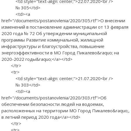
<td style="text-align: center;">22.07.2020<br />
№ 305</td>
<td><a
href="/documents/postanovlenia/2020/305.rtf">О внесении
изменений в постановление администрации от 13 февраля
2020 года № 72 Об утверждении муниципальной
программы Развитие коммунальной, жилищной
инфраструктуры и благоустройства, повышение
энергоэффективности в МО Город Пикалево&raquo; на
2020-2022 годы&raquo;</a></td>
</tr>
<tr>
<td style="text-align: center;">21.07.2020<br />
№ 303</td>
<td><a
href="/documents/postanovlenia/2020/303.rtf">Об
обеспечении безопасности людей на водоемах,
расположенных на территории МО Город Пикалево&raquo;,
в летний период 2020 года</a></td>
</tr>
<tr>