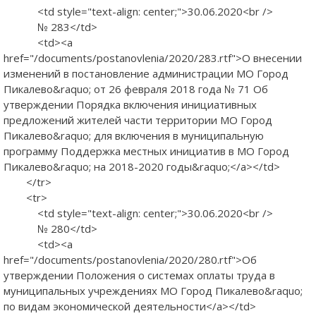
<td style="text-align: center;">30.06.2020<br />
№ 283</td>
<td><a
href="/documents/postanovlenia/2020/283.rtf">О внесении
изменений в постановление администрации МО Город
Пикалево&raquo; от 26 февраля 2018 года № 71 Об
утверждении Порядка включения инициативных
предложений жителей части территории МО Город
Пикалево&raquo; для включения в муниципальную
программу Поддержка местных инициатив в МО Город
Пикалево&raquo; на 2018-2020 годы&raquo;</a></td>
</tr>
<tr>
<td style="text-align: center;">30.06.2020<br />
№ 280</td>
<td><a
href="/documents/postanovlenia/2020/280.rtf">Об
утверждении Положения о системах оплаты труда в
муниципальных учреждениях МО Город Пикалево&raquo;
по видам экономической деятельности</a></td>