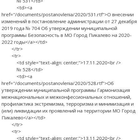
№ 531</td>
<td><a
href="/documents/postanovlenia/2020/531.rtf">О внесении
изменений в постановление администрации от 27 декабря
2019 года № 704 Об утверждении муниципальной
программы Безопасность в МО Город Пикалево на 2020-
2022 годы</a></td>
</tr>
<tr>
<td style="text-align: center;">17.11.2020<br />
№ 528</td>
<td><a
href="/documents/postanovlenia/2020/528.rtf">Об
утверждении муниципальной программы Гармонизация
межнациональных и межконфессиональных отношений,
профилактика экстремизма, терроризма и минимизация и
(или) ликвидации их проявлений на территории МО Город
Пикалево</a></td>
</tr>
<tr>
<td style="text-align: center;">13.11.2020<br />