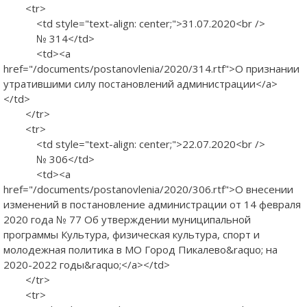
<tr>
<td style="text-align: center;">31.07.2020<br />
№ 314</td>
<td><a
href="/documents/postanovlenia/2020/314.rtf">О признании
утратившими силу постановлений администрации</a>
</td>
</tr>
<tr>
<td style="text-align: center;">22.07.2020<br />
№ 306</td>
<td><a
href="/documents/postanovlenia/2020/306.rtf">О внесении
изменений в постановление администрации от 14 февраля
2020 года № 77 Об утверждении муниципальной
программы Культура, физическая культура, спорт и
молодежная политика в МО Город Пикалево&raquo; на
2020-2022 годы&raquo;</a></td>
</tr>
<tr>