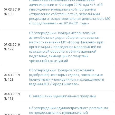
О внесении изменений в постановление
администрации от 9 января 2019 года № 5 «Об
07.03.2019
утверждении муниципальной программы
№ 130
«Управление собственностью, земельными
ресурсами и градостроительная деятельность МО
«Город Пикалево» на 2019-2021 годы»
Об утверждении Порядка использования
автомобильных дорог общего пользования
местного значения МО «Город Пикалево» при
07.03.2019
организации и проведении мероприятий по
№ 129
гражданской обороне, мобилизационной
подготовке, ликвидации последствий
чрезвычайных ситуаций
Об утверждении Порядков согласования
07.03.2019
(одобрения) некоторых сделок, совершаемых
№ 128
бюджетными учреждениями, находящимися в
ведении МО «Город Пикалево»
04.03.2019
О завершении муниципальных программ
№ 118
Об утверждении Административного регламента
по предоставлению муниципальной
04.03.2019