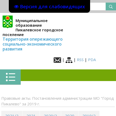
Версия для слабовидящих
Муниципальное
образование
Пикалевское городское
поселение
Территория опережающего
социально-экономического
развития
|
|
RSS
|
PDA
Правовые акты. Постановления администрации МО "Город
Пикалево" за 2019 г.
2021/2
2021
2020/2
2020
2019/2