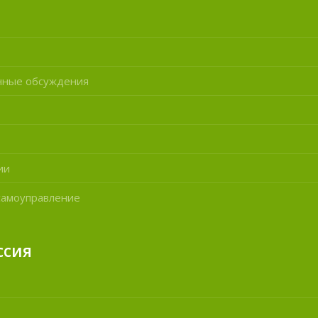
нные обсуждения
ии
самоуправление
ссия