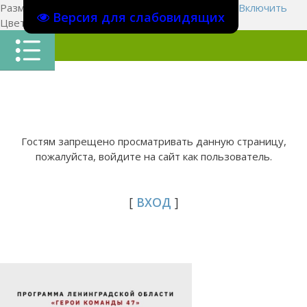
Размер шрифта:
A
A
A
Изображения
Выключить
Включить
Версия для слабовидящих
Цвет сайта
Ц
Ц
Ц
Х
Гостям запрещено просматривать данную страницу,
пожалуйста, войдите на сайт как пользователь.
[
ВХОД
]