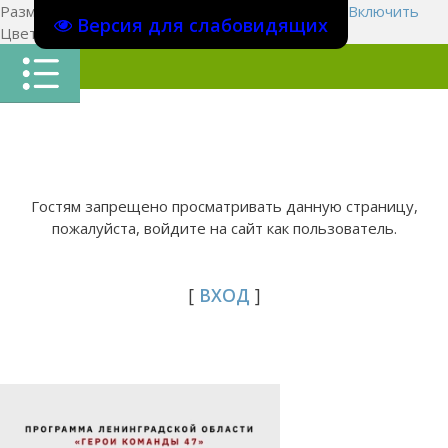
Размер шрифта:
A
A
A
Изображения
Выключить
Включить
Версия для слабовидящих
Цвет сайта
Ц
Ц
Ц
Х
Гостям запрещено просматривать данную страницу,
пожалуйста, войдите на сайт как пользователь.
[
ВХОД
]