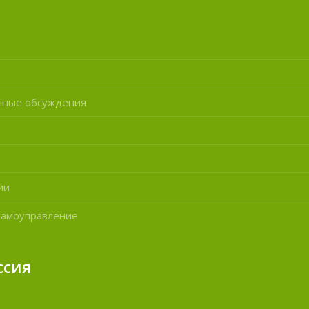
нные обсуждения
ии
самоуправление
ссия