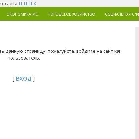
т сайта
Ц
Ц
Ц
Х
ЭКОНОМИКА MO
ГОРОДСКОЕ ХОЗЯЙСТВО
СОЦИАЛЬНАЯ СФ
ь данную страницу, пожалуйста, войдите на сайт как
пользователь.
[
ВХОД
]