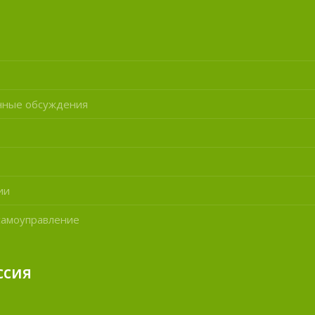
нные обсуждения
ии
самоуправление
ссия