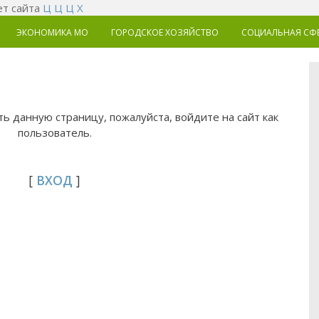
т сайта
Ц
Ц
Ц
Х
ЭКОНОМИКА MO
ГОРОДСКОЕ ХОЗЯЙСТВО
СОЦИАЛЬНАЯ СФ
ь данную страницу, пожалуйста, войдите на сайт как
пользователь.
[
ВХОД
]