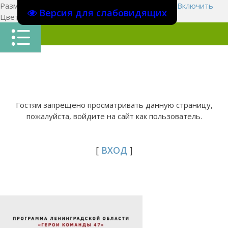
Размер шрифта:
A
A
A
Изображения
Выключить
Включить
Версия для слабовидящих
Цвет сайта
Ц
Ц
Ц
Х
Гостям запрещено просматривать данную страницу,
пожалуйста, войдите на сайт как пользователь.
[
ВХОД
]