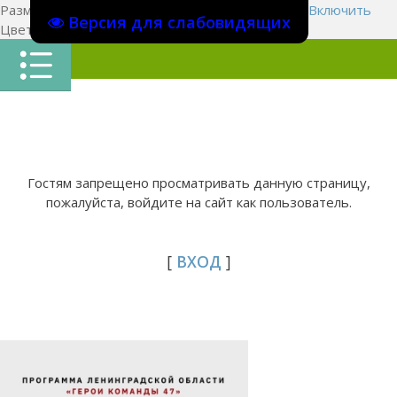
Размер шрифта:
A
A
A
Изображения
Выключить
Включить
Версия для слабовидящих
Цвет сайта
Ц
Ц
Ц
Х
Гостям запрещено просматривать данную страницу,
пожалуйста, войдите на сайт как пользователь.
[
ВХОД
]