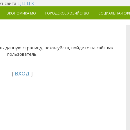
т сайта
Ц
Ц
Ц
Х
ЭКОНОМИКА MO
ГОРОДСКОЕ ХОЗЯЙСТВО
СОЦИАЛЬНАЯ СФ
ь данную страницу, пожалуйста, войдите на сайт как
пользователь.
[
ВХОД
]