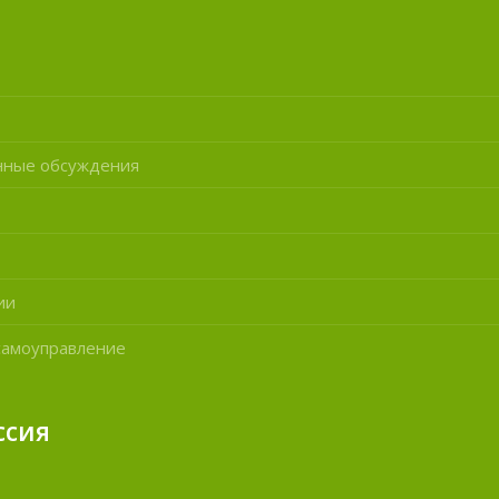
нные обсуждения
ии
самоуправление
ссия