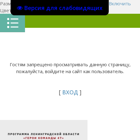
Размер шрифта:
A
A
A
Изображения
Выключить
Включить
Версия для слабовидящих
Цвет сайта
Ц
Ц
Ц
Х
Гостям запрещено просматривать данную страницу,
пожалуйста, войдите на сайт как пользователь.
[
ВХОД
]