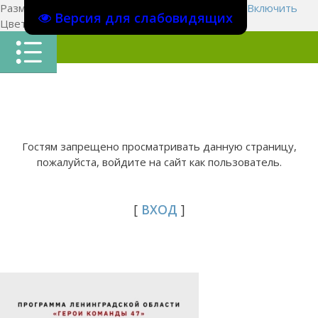
Размер шрифта:
A
A
A
Изображения
Выключить
Включить
Версия для слабовидящих
Цвет сайта
Ц
Ц
Ц
Х
Гостям запрещено просматривать данную страницу,
пожалуйста, войдите на сайт как пользователь.
[
ВХОД
]