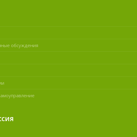
нные обсуждения
ии
самоуправление
ссия