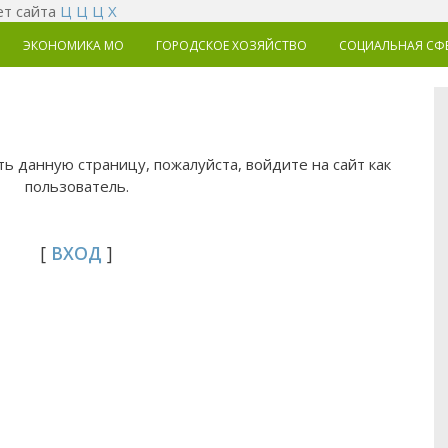
т сайта
Ц
Ц
Ц
Х
ЭКОНОМИКА MO
ГОРОДСКОЕ ХОЗЯЙСТВО
СОЦИАЛЬНАЯ СФ
ь данную страницу, пожалуйста, войдите на сайт как
пользователь.
[
ВХОД
]