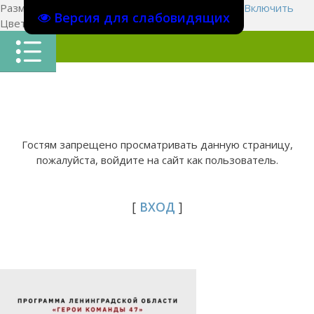
Размер шрифта:
A
A
A
Изображения
Выключить
Включить
Версия для слабовидящих
Цвет сайта
Ц
Ц
Ц
Х
Гостям запрещено просматривать данную страницу,
пожалуйста, войдите на сайт как пользователь.
[
ВХОД
]