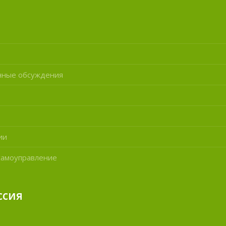
нные обсуждения
ии
самоуправление
ссия