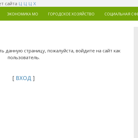
т сайта
Ц
Ц
Ц
Х
ЭКОНОМИКА MO
ГОРОДСКОЕ ХОЗЯЙСТВО
СОЦИАЛЬНАЯ СФ
ь данную страницу, пожалуйста, войдите на сайт как
пользователь.
[
ВХОД
]