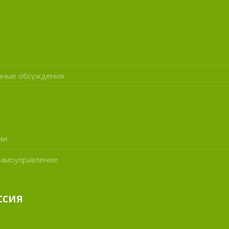
нные обсуждения
ии
самоуправление
ссия