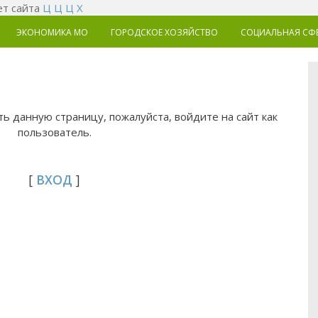
т сайта
Ц
Ц
Ц
Х
ЭКОНОМИКА MO
ГОРОДСКОЕ ХОЗЯЙСТВО
СОЦИАЛЬНАЯ СФ
ь данную страницу, пожалуйста, войдите на сайт как
пользователь.
[
ВХОД
]