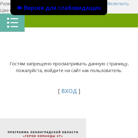
Размер шрифта:
A
A
A
Изображения
Выключить
Включить
Версия для слабовидящих
Цвет сайта
Ц
Ц
Ц
Х
Гостям запрещено просматривать данную страницу,
пожалуйста, войдите на сайт как пользователь.
[
ВХОД
]