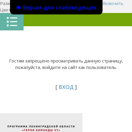
Размер шрифта:
A
A
A
Изображения
Выключить
Включить
Версия для слабовидящих
Цвет сайта
Ц
Ц
Ц
Х
Гостям запрещено просматривать данную страницу,
пожалуйста, войдите на сайт как пользователь.
[
ВХОД
]