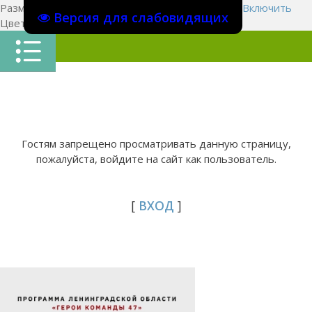
Размер шрифта:
A
A
A
Изображения
Выключить
Включить
Версия для слабовидящих
Цвет сайта
Ц
Ц
Ц
Х
Гостям запрещено просматривать данную страницу,
пожалуйста, войдите на сайт как пользователь.
[
ВХОД
]