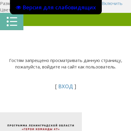
Размер шрифта:
A
A
A
Изображения
Выключить
Включить
Версия для слабовидящих
Цвет сайта
Ц
Ц
Ц
Х
Гостям запрещено просматривать данную страницу,
пожалуйста, войдите на сайт как пользователь.
[
ВХОД
]