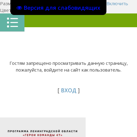
Размер шрифта:
A
A
A
Изображения
Выключить
Включить
Версия для слабовидящих
Цвет сайта
Ц
Ц
Ц
Х
Гостям запрещено просматривать данную страницу,
пожалуйста, войдите на сайт как пользователь.
[
ВХОД
]