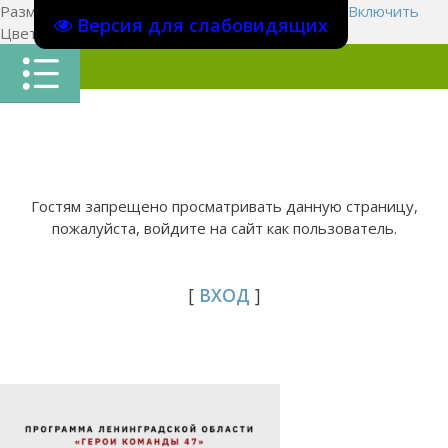
Размер шрифта:
A
A
A
Изображения
Выключить
Включить
Версия для слабовидящих
Цвет сайта
Ц
Ц
Ц
Х
Гостям запрещено просматривать данную страницу,
пожалуйста, войдите на сайт как пользователь.
[
ВХОД
]