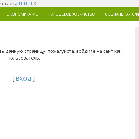
т сайта
Ц
Ц
Ц
Х
ЭКОНОМИКА MO
ГОРОДСКОЕ ХОЗЯЙСТВО
СОЦИАЛЬНАЯ СФ
ь данную страницу, пожалуйста, войдите на сайт как
пользователь.
[
ВХОД
]