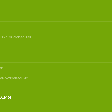
нные обсуждения
ии
самоуправление
ссия