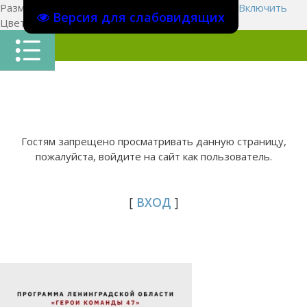
Размер шрифта:
A
A
A
Изображения
Выключить
Включить
Версия для слабовидящих
Цвет сайта
Ц
Ц
Ц
Х
Гостям запрещено просматривать данную страницу,
пожалуйста, войдите на сайт как пользователь.
[
ВХОД
]