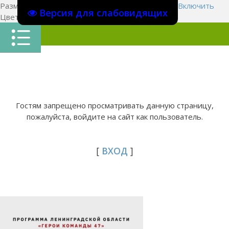
Размер шрифта:
A
A
A
Изображения
Выключить
Включить
Версия для слабовидящих
Цвет сайта
Ц
Ц
Ц
Х
Гостям запрещено просматривать данную страницу,
пожалуйста, войдите на сайт как пользователь.
[
ВХОД
]