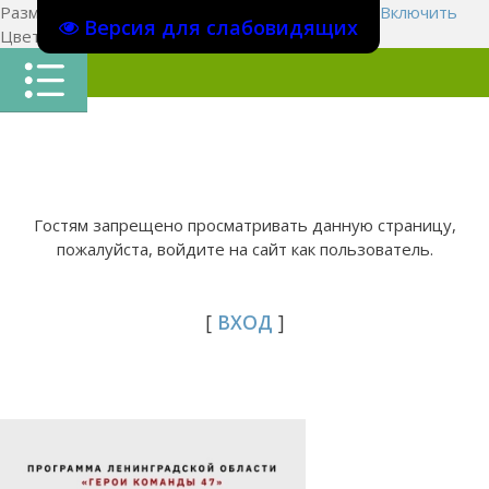
Размер шрифта:
A
A
A
Изображения
Выключить
Включить
Версия для слабовидящих
Цвет сайта
Ц
Ц
Ц
Х
Гостям запрещено просматривать данную страницу,
пожалуйста, войдите на сайт как пользователь.
[
ВХОД
]